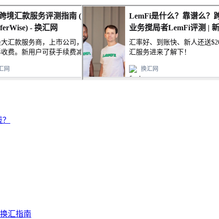
钱？
及换汇指南