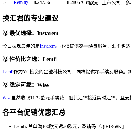
5
Remitly
8,247.56
8.2806
3.99欧元
上市公司，多
换汇君的专业建议
🥇 最优选择：Instarem
今日表现最佳的是
Instarem
，不仅提供零手续费服务，汇率也达到了
🥈 性价比之选：Lemfi
Lemfi
作为YC投资的金融科技公司，同样提供零手续费服务。新用
🥉 稳定可靠：Wise
Wise
虽然收取11.22欧元手续费，但其汇率接近实时汇率，
各平台促销优惠汇总
Lemfi
: 首单满100欧元返20欧元，邀请码『QIBIR68K』