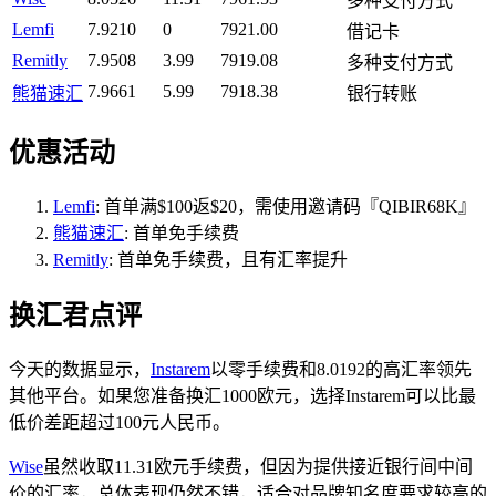
多种支付方式
Lemfi
7.9210
0
7921.00
借记卡
Remitly
7.9508
3.99
7919.08
多种支付方式
7.9661
5.99
7918.38
熊猫速汇
银行转账
优惠活动
Lemfi
: 首单满$100返$20，需使用邀请码『QIBIR68K』
熊猫速汇
: 首单免手续费
Remitly
: 首单免手续费，且有汇率提升
换汇君点评
今天的数据显示，
Instarem
以零手续费和8.0192的高汇率领先
其他平台。如果您准备换汇1000欧元，选择Instarem可以比最
低价差距超过100元人民币。
Wise
虽然收取11.31欧元手续费，但因为提供接近银行间中间
价的汇率，总体表现仍然不错，适合对品牌知名度要求较高的