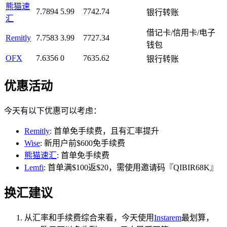
熊猫速
7.7894
5.99
7742.74
银行转账
汇
借记卡/信用卡/电子
Remitly
7.7583
3.99
7727.34
钱包
OFX
7.6356
0
7635.62
银行转账
优惠活动
今天有以下优惠可以考虑：
Remitly
: 首单免手续费，且有汇率提升
Wise
: 新用户前$600免手续费
熊猫速汇
: 首单免手续费
Lemfi
: 首单满$100返$20，需使用邀请码『QIBIR68K』
换汇建议
从汇率和手续费综合来看，今天使用
Instarem
最划算，