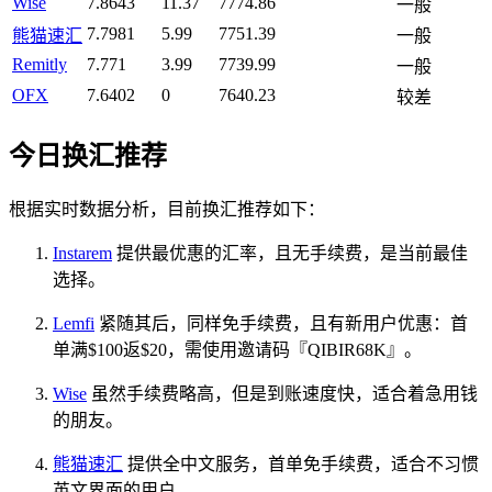
Wise
7.8643
11.37
7774.86
一般
7.7981
5.99
7751.39
熊猫速汇
一般
Remitly
7.771
3.99
7739.99
一般
OFX
7.6402
0
7640.23
较差
今日换汇推荐
根据实时数据分析，目前换汇推荐如下：
Instarem
提供最优惠的汇率，且无手续费，是当前最佳
选择。
Lemfi
紧随其后，同样免手续费，且有新用户优惠：首
单满$100返$20，需使用邀请码『QIBIR68K』。
Wise
虽然手续费略高，但是到账速度快，适合着急用钱
的朋友。
熊猫速汇
提供全中文服务，首单免手续费，适合不习惯
英文界面的用户。