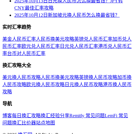
2025年10月13日日元换人民币怎么换最省钱？JPY转
CNY最佳汇率攻略
2025年10月12日新加坡元换人民币怎么换最省钱？
实时汇率趋势
美金人民币汇率
人民币换美元攻略
英镑兑人民币汇率
加币兑人
民币汇率
欧元兑人民币汇率
日元兑人民币汇率
港币兑人民币汇
率
台币对人民币汇率
换汇攻略大全
美元换人民币攻略
人民币换美元攻略
英镑换人民币攻略
加币换
人民币攻略
欧元换人民币攻略
日元换人民币攻略
港币换人民币
攻略
导航
博客
每日换汇攻略
换汇经验分享
Remitly 常见问题
LemFi 常见
问题
换汇比价器
站点地图