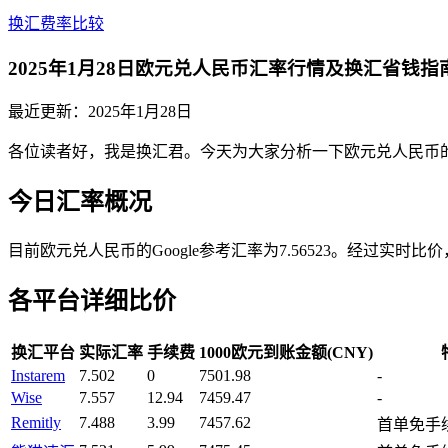
换汇费率比较
2025年1月28日欧元兑人民币汇率行情及换汇省钱指
最近更新：
2025年1月28日
各位读者好，我是换汇君。今天为大家分析一下欧元兑人民币
今日汇率概况
目前欧元兑人民币的Google参考汇率为7.56523。经过实
各平台详细比价
换汇平台
实际汇率
手续费
1000欧元到账金额(CNY)
Instarem
7.502
0
7501.98
-
Wise
7.557
12.94
7459.47
-
Remitly
7.488
3.99
7457.62
首单免手