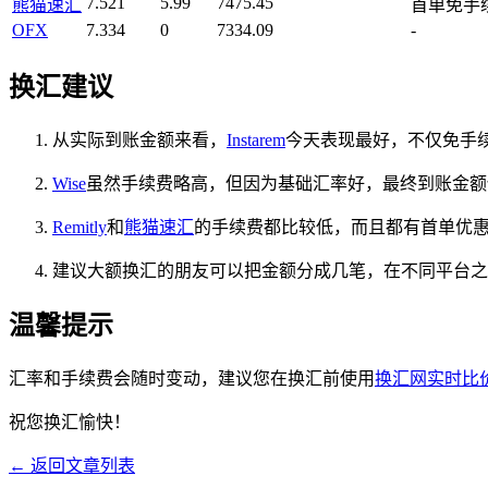
7.521
5.99
7475.45
熊猫速汇
首单免手
OFX
7.334
0
7334.09
-
换汇建议
从实际到账金额来看，
Instarem
今天表现最好，不仅免手
Wise
虽然手续费略高，但因为基础汇率好，最终到账金额
Remitly
和
熊猫速汇
的手续费都比较低，而且都有首单优
建议大额换汇的朋友可以把金额分成几笔，在不同平台之
温馨提示
汇率和手续费会随时变动，建议您在换汇前使用
换汇网实时比
祝您换汇愉快！
← 返回文章列表