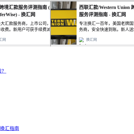
钱？
及换汇指南