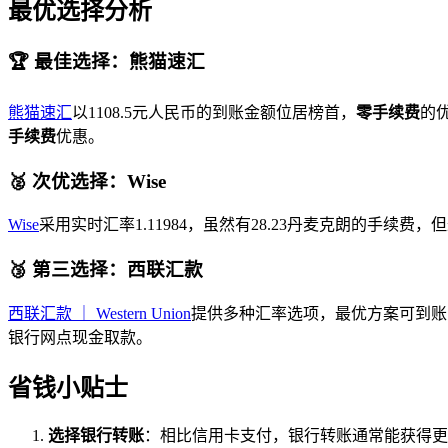
最优选择分析
🏆 最佳选择：熊猫速汇
熊猫速汇
以1108.5元人民币的到账金额位居榜首，
零手续费
的
手续费
优惠。
🥈 次优选择：Wise
Wise
采用实时汇率1.11984，虽然有28.23丹麦克朗的手续
🥉 第三选择：西联汇款
西联汇款 ｜ Western Union
提供多种汇率选项，最优方案可到账1
银行网点现金取款。
省钱小贴士
选择银行转账
：相比信用卡支付，银行转账通常能获得更