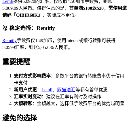
Lemfi
提供5.0920的汇率，仅收取4.50加币手续费，到账
5,069.09人民币。值得注意的是，
首单满$100返$20，需使用邀
请码『QIBIR68K』
，实际成本更低。
🥉 稳定选择：Remitly
Remitly
手续费仅1.49加币，使用Interac或银行转账可获得
5.0599汇率，到账5,052.36人民币。
重要提醒
支付方式影响费率
：多数平台的银行转账费率优于信用
卡支付
新用户优惠
：
Lemfi
、
熊猫速汇
等都有首单优惠
汇率实时变动
：建议在汇率有利时及时操作
大额转账
：金额越大，选择低手续费平台的优势越明显
避免的选择