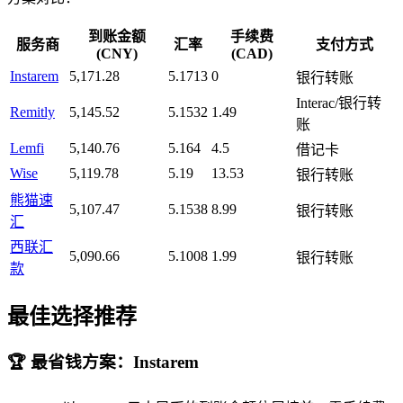
到账金额
手续费
服务商
汇率
支付方式
(CNY)
(CAD)
Instarem
5,171.28
5.1713
0
银行转账
Interac/银行转
Remitly
5,145.52
5.1532
1.49
账
Lemfi
5,140.76
5.164
4.5
借记卡
Wise
5,119.78
5.19
13.53
银行转账
熊猫速
5,107.47
5.1538
8.99
银行转账
汇
西联汇
5,090.66
5.1008
1.99
银行转账
款
最佳选择推荐
🏆 最省钱方案：Instarem