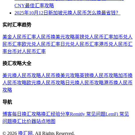
CNY最佳汇率攻略
2025年10月12日新加坡元换人民币怎么换最省钱？
实时汇率趋势
美金人民币汇率
人民币换美元攻略
英镑兑人民币汇率
加币兑人
民币汇率
欧元兑人民币汇率
日元兑人民币汇率
港币兑人民币汇
率
台币对人民币汇率
换汇攻略大全
美元换人民币攻略
人民币换美元攻略
英镑换人民币攻略
加币换
人民币攻略
欧元换人民币攻略
日元换人民币攻略
港币换人民币
攻略
导航
博客
每日换汇攻略
换汇经验分享
Remitly 常见问题
LemFi 常见
问题
换汇比价器
站点地图
©
2026
换汇网
. All Rights Reserved.