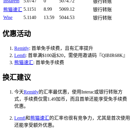
Instarem
5.0747
0
5074.72
银行转账
5.1151
8.99
5069.12
熊猫速汇
银行转账
Wise
5.1140
13.59
5044.53
银行转账
优惠活动
Remitly
: 首单免手续费，且有汇率提升
Lemfi
: 首单满$100返$20，需使用邀请码『QIBIR68K』
熊猫速汇
: 首单免手续费
换汇建议
今天
Remitly
的汇率最优惠，使用Interac或银行转账方
式，手续费仅需1.49加币，而且首单还能享受免手续费
优惠。
Lemfi
和
熊猫速汇
的汇率也很有竞争力，尤其是首次使用
还能享受额外优惠。