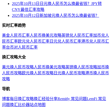
2025年10月13日日元换人民币怎么换最省钱？JPY转
CNY最佳汇率攻略
2025年10月12日新加坡元换人民币怎么换最省钱？
实时汇率趋势
美金人民币汇率
人民币换美元攻略
英镑兑人民币汇率
加币兑人
民币汇率
欧元兑人民币汇率
日元兑人民币汇率
港币兑人民币汇
率
台币对人民币汇率
换汇攻略大全
美元换人民币攻略
人民币换美元攻略
英镑换人民币攻略
加币换
人民币攻略
欧元换人民币攻略
日元换人民币攻略
港币换人民币
攻略
导航
博客
每日换汇攻略
换汇经验分享
Remitly 常见问题
LemFi 常见
问题
换汇比价器
站点地图