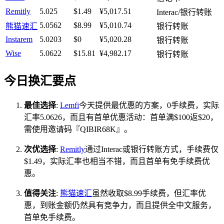
Remitly
5.025
$1.49
¥5,017.51
Interac/银行转账
5.0562
$8.99
¥5,010.74
熊猫速汇
银行转账
Instarem
5.0203
$0
¥5,020.28
银行转账
Wise
5.0622
$15.81
¥4,982.17
银行转账
今日换汇要点
最佳选择
:
Lemfi
今天提供最优惠的方案，0手续费，实际
汇率5.0626，而且有首单优惠活动：首单满$100返$20，
需使用邀请码『QIBIR68K』。
次优选择
:
Remitly
通过Interac或银行转账方式，手续费仅
$1.49，实际汇率也相当不错，而且首单有免手续费优
惠。
值得关注
:
熊猫速汇
虽然收取$8.99手续费，但汇率优
惠，到账金额仍然具有竞争力，而且提供全中文服务，
首单免手续费。