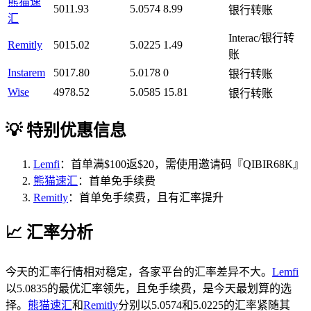
熊猫速
5011.93
5.0574
8.99
银行转账
汇
Interac/银行转
Remitly
5015.02
5.0225
1.49
账
Instarem
5017.80
5.0178
0
银行转账
Wise
4978.52
5.0585
15.81
银行转账
💡 特别优惠信息
Lemfi
：首单满$100返$20，需使用邀请码『QIBIR68K』
熊猫速汇
：首单免手续费
Remitly
：首单免手续费，且有汇率提升
📈 汇率分析
今天的汇率行情相对稳定，各家平台的汇率差异不大。
Lemfi
以5.0835的最优汇率领先，且免手续费，是今天最划算的选
择。
熊猫速汇
和
Remitly
分别以5.0574和5.0225的汇率紧随其