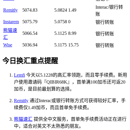
Interac/银行转
Remitly
5074.83
5.0824
1.49
账
Instarem
5075.79
5.0758
0
银行转账
熊猫速
5066.54
5.1125
8.99
银行转账
汇
Wise
5036.94
5.1175
15.75
银行转账
今日换汇重点提醒
Lemfi
今天以5.1228的高汇率领跑，而且零手续费。新用
户使用邀请码『QIBIR68K』，首单满100加币还可返20
加币，是目前最划算的选择。
Remitly
通过Interac或银行转账方式可获得较好汇率，手
续费仅1.49加币，而且首单免手续费。
熊猫速汇
提供全中文服务，首单免手续费活动正在进行
中，适合对英文不太熟悉的朋友。