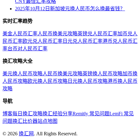
CNY最佳汇率攻略
2025年10月12日新加坡元换人民币怎么换最省钱？
实时汇率趋势
美金人民币汇率
人民币换美元攻略
英镑兑人民币汇率
加币兑人
民币汇率
欧元兑人民币汇率
日元兑人民币汇率
港币兑人民币汇
率
台币对人民币汇率
换汇攻略大全
美元换人民币攻略
人民币换美元攻略
英镑换人民币攻略
加币换
人民币攻略
欧元换人民币攻略
日元换人民币攻略
港币换人民币
攻略
导航
博客
每日换汇攻略
换汇经验分享
Remitly 常见问题
LemFi 常见
问题
换汇比价器
站点地图
©
2026
换汇网
. All Rights Reserved.