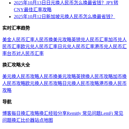
2025年10月13日日元换人民币怎么换最省钱？JPY转
CNY最佳汇率攻略
2025年10月12日新加坡元换人民币怎么换最省钱？
实时汇率趋势
美金人民币汇率
人民币换美元攻略
英镑兑人民币汇率
加币兑人
民币汇率
欧元兑人民币汇率
日元兑人民币汇率
港币兑人民币汇
率
台币对人民币汇率
换汇攻略大全
美元换人民币攻略
人民币换美元攻略
英镑换人民币攻略
加币换
人民币攻略
欧元换人民币攻略
日元换人民币攻略
港币换人民币
攻略
导航
博客
每日换汇攻略
换汇经验分享
Remitly 常见问题
LemFi 常见
问题
换汇比价器
站点地图