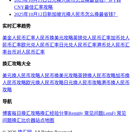
2025年10月13日日元换人民币怎么换最省钱？JPY转
CNY最佳汇率攻略
2025年10月12日新加坡元换人民币怎么换最省钱？
实时汇率趋势
美金人民币汇率
人民币换美元攻略
英镑兑人民币汇率
加币兑人
民币汇率
欧元兑人民币汇率
日元兑人民币汇率
港币兑人民币汇
率
台币对人民币汇率
换汇攻略大全
美元换人民币攻略
人民币换美元攻略
英镑换人民币攻略
加币换
人民币攻略
欧元换人民币攻略
日元换人民币攻略
港币换人民币
攻略
导航
博客
每日换汇攻略
换汇经验分享
Remitly 常见问题
LemFi 常见
问题
换汇比价器
站点地图