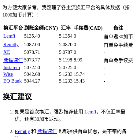
为方便大家参考，我整理了各主流换汇平台的具体数据（按
1000加币计算）：
换汇平台
到账金额(CNY)
汇率
手续费(CAD)
备注
Lemfi
5135.40
5.1354
0
首单返30加币
Remitly
5087.00
5.0870
0
首单免手续费
XE
5078.71
5.0787
0
-
5073.77
5.1198
8.99
熊猫速汇
首单免手续费
Instarem
5072.50
5.0725
0
-
Wise
5042.68
5.1233
15.74
-
EQ Bank
5044.27
5.1233
15.43
-
换汇建议
如果是首次换汇，强烈推荐使用
Lemfi
，不仅汇率最
优，还有30加币返现。
Remitly
和
熊猫速汇
也都提供首单优惠，是不错的备