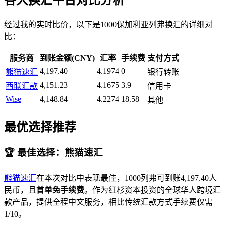
各大换汇平台对比分析
经过我的实时比价，以下是1000保加利亚列弗换汇的详细对
比：
服务商
到账金额(CNY)
汇率
手续费
支付方式
4,197.40
4.1974
0
熊猫速汇
银行转账
4,151.23
4.1675
3.9
西联汇款
信用卡
Wise
4,148.84
4.2274
18.58
其他
最优选择推荐
🏆 最佳选择：熊猫速汇
熊猫速汇
在本次对比中表现最佳，1000列弗可到账4,197.40人
民币，且
首单免手续费
。作为红杉资本投资的全球华人跨境汇
款产品，提供全程中文服务，相比传统汇款方式手续费仅需
1/10。