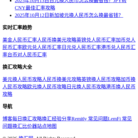
2025年10月13日日元换人民币怎么换最省钱？JPY转
CNY最佳汇率攻略
2025年10月12日新加坡元换人民币怎么换最省钱？
实时汇率趋势
美金人民币汇率
人民币换美元攻略
英镑兑人民币汇率
加币兑人
民币汇率
欧元兑人民币汇率
日元兑人民币汇率
港币兑人民币汇
率
台币对人民币汇率
换汇攻略大全
美元换人民币攻略
人民币换美元攻略
英镑换人民币攻略
加币换
人民币攻略
欧元换人民币攻略
日元换人民币攻略
港币换人民币
攻略
导航
博客
每日换汇攻略
换汇经验分享
Remitly 常见问题
LemFi 常见
问题
换汇比价器
站点地图