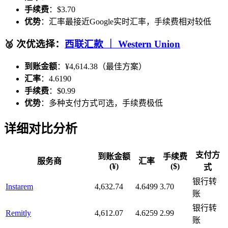
手续费
：$3.70
优势
：汇率最接近Google实时汇率，手续费相对较低
🥈 次优选择：
西联汇款 ｜ Western Union
到账金额
：¥4,614.38（最佳方案）
汇率
：4.6190
手续费
：$0.99
优势
：多种支付方式可选，手续费极低
详细对比分析
支付方
到账金额
手续费
服务商
汇率
(¥)
($)
式
银行转
Instarem
4,632.74
4.6499
3.70
账
银行转
Remitly
4,612.07
4.6259
2.99
账