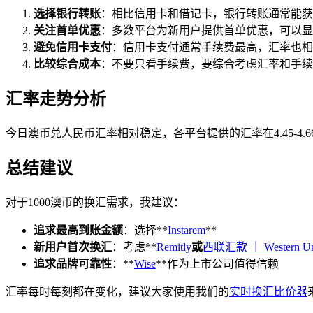
选择银行转账
：相比信用卡和借记卡，银行转账通常能获
关注首单优惠
：多数平台为新用户提供首单优惠，可以显
避免信用卡支付
：信用卡支付通常手续费最高，汇率也相
比较综合成本
：不要只看手续费，要综合考虑汇率和手续
汇率走势分析
今日澳币兑人民币汇率相对稳定，各平台提供的汇率在4.45-4.6
总结建议
对于1000澳币的换汇需求，我建议：
追求最高到账金额
：选择**
Instarem
**
新用户首次换汇
：考虑**
Remitly
或
西联汇款 ｜ Western Un
追求品牌可靠性
：**
Wise
**作为上市公司值得信赖
汇率每时每刻都在变化，建议大家使用我们的
实时换汇比价器