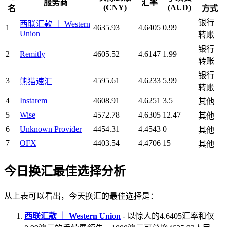
服务商
汇率
(CNY)
(AUD)
名
方式
银行
西联汇款 ｜ Western
1
4635.93
4.6405
0.99
Union
转账
银行
2
Remitly
4605.52
4.6147
1.99
转账
银行
3
4595.61
4.6233
5.99
熊猫速汇
转账
4
Instarem
4608.91
4.6251
3.5
其他
5
Wise
4572.78
4.6305
12.47
其他
6
Unknown Provider
4454.31
4.4543
0
其他
7
OFX
4403.54
4.4706
15
其他
今日换汇最佳选择分析
从上表可以看出，今天换汇的最佳选择是：
西联汇款 ｜ Western Union
- 以惊人的4.6405汇率和仅