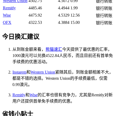
Western Union
4502.75
4.5072
0.99
银行转账
Remitly
4485.46
4.4944
1.99
银行转账
Wise
4475.92
4.5329
12.56
银行转账
OFX
4322.53
4.3884
15.00
银行转账
今日换汇建议
从到账金额来看，
熊猫速汇
今天提供了最优惠的汇率，
1000澳元可以兑换4522.84人民币，而且目前还有首单免
手续费的优惠活动。
Instarem
和
Western Union
紧随其后，到账金额相差不大，
都是不错的选择。Western Union的手续费最低，仅需
0.99澳元。
Remitly
和
Wise
的汇率也很有竞争力，尤其是Remitly对新
用户还提供首单免手续费的优惠。
省钱小贴士