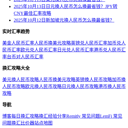
2025年10月13日日元换人民币怎么换最省钱？JPY转
CNY最佳汇率攻略
2025年10月12日新加坡元换人民币怎么换最省钱？
实时汇率趋势
美金人民币汇率
人民币换美元攻略
英镑兑人民币汇率
加币兑人
民币汇率
欧元兑人民币汇率
日元兑人民币汇率
港币兑人民币汇
率
台币对人民币汇率
换汇攻略大全
美元换人民币攻略
人民币换美元攻略
英镑换人民币攻略
加币换
人民币攻略
欧元换人民币攻略
日元换人民币攻略
港币换人民币
攻略
导航
博客
每日换汇攻略
换汇经验分享
Remitly 常见问题
LemFi 常见
问题
换汇比价器
站点地图