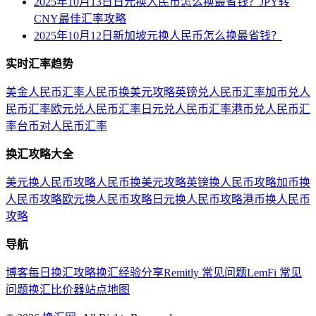
2025年10月13日日元换人民币怎么换最省钱？JPY转
CNY最佳汇率攻略
2025年10月12日新加坡元换人民币怎么换最省钱？
实时汇率趋势
美金人民币汇率
人民币换美元攻略
英镑兑人民币汇率
加币兑人
民币汇率
欧元兑人民币汇率
日元兑人民币汇率
港币兑人民币汇
率
台币对人民币汇率
换汇攻略大全
美元换人民币攻略
人民币换美元攻略
英镑换人民币攻略
加币换
人民币攻略
欧元换人民币攻略
日元换人民币攻略
港币换人民币
攻略
导航
博客
每日换汇攻略
换汇经验分享
Remitly 常见问题
LemFi 常见
问题
换汇比价器
站点地图