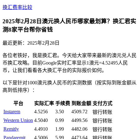
换汇费率比较
2025年2月28日澳元换人民币哪家最划算？换汇君实
测8家平台帮你省钱
最近更新：
2025年2月28日
各位老铁好，我是换汇君。今天给大家带来最新的澳元兑人民
币换汇攻略。目前Google实时汇率显示1澳元=4.52495人民
币，让我们看看各大换汇平台的实际报价如何。
以下是针对1000澳元换人民币的实测数据（按实际到账金额从
高到低排序）：
平台
实际汇率
手续费
到账金额
支付方式
Instarem
4.5256
3.50
4509.72
银行转账
Western Union
4.5040
0.99
4499.56
银行转账
Remitly
4.4910
1.99
4482.06
银行转账
Pandaremit
4.5006
5.99
4473.64
银行转账