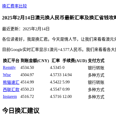
换汇费率比较
2025年2月14日澳元换人民币最新汇率及换汇省钱攻
最近更新：
2025年2月14日
各位读者好，我是换汇君。今天是情人节，让我们来看看澳元
目前Google实时汇率显示1澳元=4.577人民币。我们来看看
换汇平台
到账金额(CNY)
汇率
手续费(AUD)
支付方式
Remitly
4534.50
4.5345
0
银行转账
Wise
4504.97
4.5733
14.94
多种方式
4514.99
4.5422
5.99
熊猫速汇
银行转账
4550.23
4.5547
0.99
西联汇款
多种方式
Instarem
4516.72
4.5716
12.00
多种方式
今日换汇建议