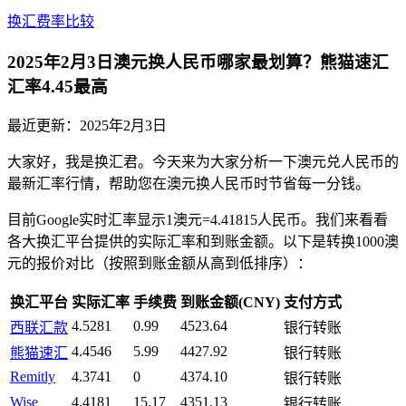
换汇费率比较
2025年2月3日澳元换人民币哪家最划算？熊猫速汇
汇率4.45最高
最近更新：
2025年2月3日
大家好，我是换汇君。今天来为大家分析一下澳元兑人民币的
最新汇率行情，帮助您在澳元换人民币时节省每一分钱。
目前Google实时汇率显示1澳元=4.41815人民币。我们来看看
各大换汇平台提供的实际汇率和到账金额。以下是转换1000澳
元的报价对比（按照到账金额从高到低排序）：
换汇平台
实际汇率
手续费
到账金额(CNY)
支付方式
4.5281
0.99
4523.64
西联汇款
银行转账
4.4546
5.99
4427.92
熊猫速汇
银行转账
Remitly
4.3741
0
4374.10
银行转账
Wise
4.4181
15.17
4351.13
银行转账