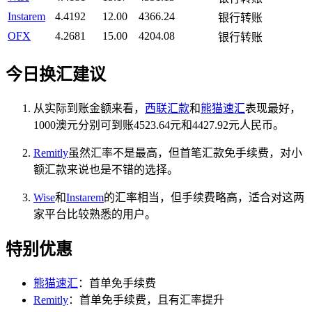
Instarem
4.4192
12.00
4366.24
银行转账
OFX
4.2681
15.00
4204.08
银行转账
今日换汇建议
从实际到账金额来看，
西联汇款
和
熊猫速汇
表现最好，
1000澳元分别可到账4523.64元和4427.92元人民币。
Remitly
虽然汇率不是最高，但首笔汇款免手续费，对小
额汇款来说也是不错的选择。
Wise
和
Instarem
的汇率相当，但手续费略高，适合对这两
家平台比较熟悉的用户。
特别优惠
熊猫速汇
：首单免手续费
Remitly
：首单免手续费，且有汇率提升