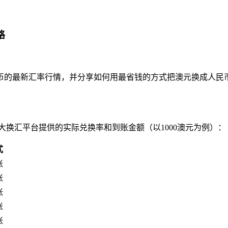
略
币的最新汇率行情，并分享如何用最省钱的方式把澳元换成人民
看看各大换汇平台提供的实际兑换率和到账金额（以1000澳元为例）：
式
账
账
账
账
账