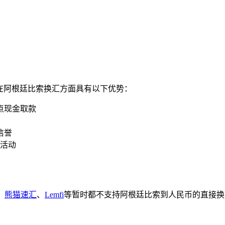
在阿根廷比索换汇方面具有以下优势：
点现金取款
信誉
销活动
、
熊猫速汇
、
Lemfi
等暂时都不支持阿根廷比索到人民币的直接换