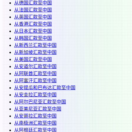
从
德国
汇款至
中国
从
法国
汇款至
中国
从
英国
汇款至
中国
从
香港
汇款至
中国
从
日本
汇款至
中国
从
韩国
汇款至
中国
从
新西兰
汇款至
中国
从
新加坡
汇款至
中国
从
美国
汇款至
中国
从
安道尔
汇款至
中国
从
阿联酋
汇款至
中国
从
阿富汗
汇款至
中国
从
安提瓜和巴布达
汇款至
中国
从
安圭拉
汇款至
中国
从
阿尔巴尼亚
汇款至
中国
从
亚美尼亚
汇款至
中国
从
安哥拉
汇款至
中国
从
南极洲
汇款至
中国
从
阿根廷
汇款至
中国