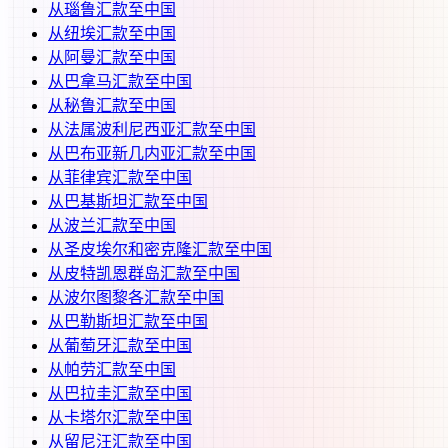
从
瑙鲁
汇款至
中国
从
纽埃
汇款至
中国
从
阿曼
汇款至
中国
从
巴拿马
汇款至
中国
从
秘鲁
汇款至
中国
从
法属波利尼西亚
汇款至
中国
从
巴布亚新几内亚
汇款至
中国
从
菲律宾
汇款至
中国
从
巴基斯坦
汇款至
中国
从
波兰
汇款至
中国
从
圣皮埃尔和密克隆
汇款至
中国
从
皮特凯恩群岛
汇款至
中国
从
波尔图黎各
汇款至
中国
从
巴勒斯坦
汇款至
中国
从
葡萄牙
汇款至
中国
从
帕劳
汇款至
中国
从
巴拉圭
汇款至
中国
从
卡塔尔
汇款至
中国
从
留尼汪
汇款至
中国