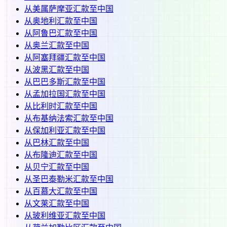
从
美属萨摩亚
汇款至
中国
从
奥地利
汇款至
中国
从
阿鲁巴
汇款至
中国
从
奥兰
汇款至
中国
从
阿塞拜疆
汇款至
中国
从
波黑
汇款至
中国
从
巴巴多斯
汇款至
中国
从
孟加拉国
汇款至
中国
从
比利时
汇款至
中国
从
布基纳法索
汇款至
中国
从
保加利亚
汇款至
中国
从
巴林
汇款至
中国
从
布隆迪
汇款至
中国
从
贝宁
汇款至
中国
从
圣巴泰勒米
汇款至
中国
从
百慕大
汇款至
中国
从
文莱
汇款至
中国
从
玻利维亚
汇款至
中国