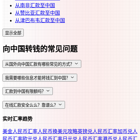
从
南非
汇款至
中国
从
赞比亚
汇款至
中国
从
津巴布韦
汇款至
中国
显示全部
向
中国
转钱的常见问题
从国外向中国汇款有哪些常见的方式？
我需要哪些信息才能将钱汇到中国？
汇款到中国有限额吗？
在线汇款安全么么？靠谱么？
实时汇率趋势
美金人民币汇率
人民币换美元攻略
英镑兑人民币汇率
加币兑人
民币汇率
欧元兑人民币汇率
日元兑人民币汇率
港币兑人民币汇