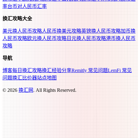
率
台币对人民币汇率
换汇攻略大全
美元换人民币攻略
人民币换美元攻略
英镑换人民币攻略
加币换
人民币攻略
欧元换人民币攻略
日元换人民币攻略
港币换人民币
攻略
导航
博客
每日换汇攻略
换汇经验分享
Remitly 常见问题
LemFi 常见
问题
换汇比价器
站点地图
©
2026
换汇网
. All Rights Reserved.