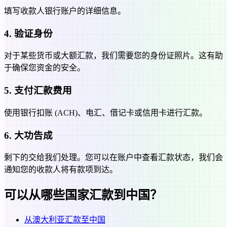
填写收款人银行账户的详细信息。
4
.
验证身份
对于某些货币或大额汇款，我们需要您的身份证照片。这有助
于确保您资金的安全。
5
.
支付汇款费用
使用银行扣账 (ACH)、电汇、借记卡或信用卡进行汇款。
6
.
大功告成
剩下的交给我们处理。您可以在账户中查看汇款状态，我们会
通知您的收款人将有款项到达。
可以从哪些国家汇款到
中国
？
从
澳大利亚
汇款至
中国