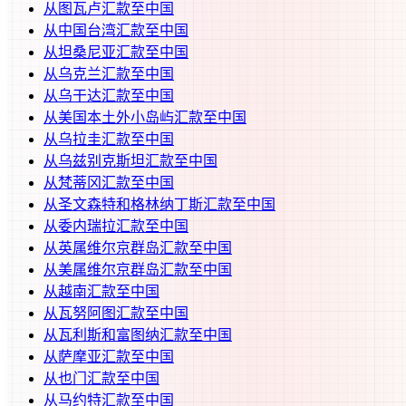
从
图瓦卢
汇款至
中国
从
中国台湾
汇款至
中国
从
坦桑尼亚
汇款至
中国
从
乌克兰
汇款至
中国
从
乌干达
汇款至
中国
从
美国本土外小岛屿
汇款至
中国
从
乌拉圭
汇款至
中国
从
乌兹别克斯坦
汇款至
中国
从
梵蒂冈
汇款至
中国
从
圣文森特和格林纳丁斯
汇款至
中国
从
委内瑞拉
汇款至
中国
从
英属维尔京群岛
汇款至
中国
从
美属维尔京群岛
汇款至
中国
从
越南
汇款至
中国
从
瓦努阿图
汇款至
中国
从
瓦利斯和富图纳
汇款至
中国
从
萨摩亚
汇款至
中国
从
也门
汇款至
中国
从
马约特
汇款至
中国