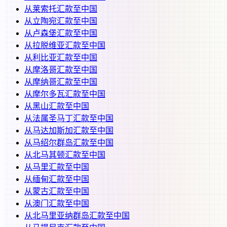
从
莱索托
汇款至
中国
从
立陶宛
汇款至
中国
从
卢森堡
汇款至
中国
从
拉脱维亚
汇款至
中国
从
利比亚
汇款至
中国
从
摩洛哥
汇款至
中国
从
摩纳哥
汇款至
中国
从
摩尔多瓦
汇款至
中国
从
黑山
汇款至
中国
从
法属圣马丁
汇款至
中国
从
马达加斯加
汇款至
中国
从
马绍尔群岛
汇款至
中国
从
北马其顿
汇款至
中国
从
马里
汇款至
中国
从
缅甸
汇款至
中国
从
蒙古
汇款至
中国
从
澳门
汇款至
中国
从
北马里亚纳群岛
汇款至
中国