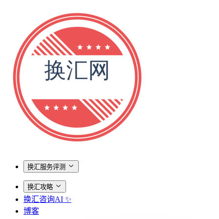
换汇服务评测
换汇攻略
换汇咨询AI ✨
博客